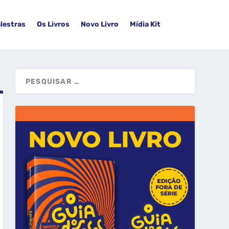
lestras
Os Livros
Novo Livro
Mídia Kit