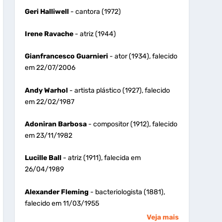
Geri Halliwell
- cantora (1972)
Irene Ravache
- atriz (1944)
Gianfrancesco Guarnieri
- ator (1934), falecido
em 22/07/2006
Andy Warhol
- artista plástico (1927), falecido
em 22/02/1987
Adoniran Barbosa
- compositor (1912), falecido
em 23/11/1982
Lucille Ball
- atriz (1911), falecida em
26/04/1989
Alexander Fleming
- bacteriologista (1881),
falecido em 11/03/1955
Veja mais