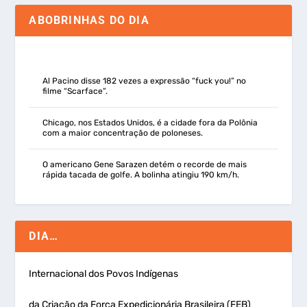
ABOBRINHAS DO DIA
Al Pacino disse 182 vezes a expressão “fuck you!” no
filme “Scarface”.
Chicago, nos Estados Unidos, é a cidade fora da Polônia
com a maior concentração de poloneses.
O americano Gene Sarazen detém o recorde de mais
rápida tacada de golfe. A bolinha atingiu 190 km/h.
DIA…
Internacional dos Povos Indígenas
da Criação da Força Expedicionária Brasileira (FEB)