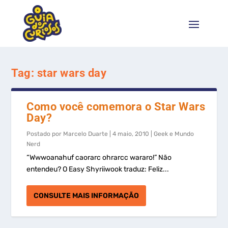
Tag:
star wars day
Como você comemora o Star Wars
Day?
Postado por
Marcelo Duarte
|
4 maio, 2010
|
Geek e Mundo
Nerd
“Wwwoanahuf caorarc ohrarcc wararo!” Não
entendeu? O Easy Shyriiwook traduz: Feliz...
CONSULTE MAIS INFORMAÇÃO