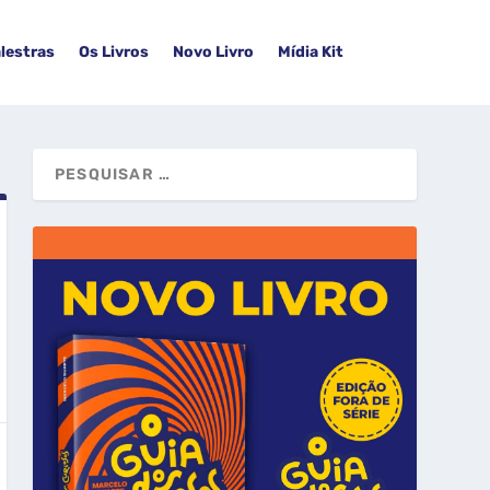
lestras
Os Livros
Novo Livro
Mídia Kit