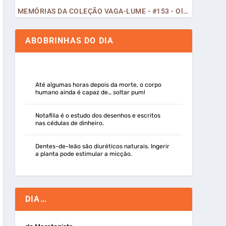
MEMÓRIAS DA COLEÇÃO VAGA-LUME - #153 - Olá, Curiosos! 2023
ABOBRINHAS DO DIA
Até algumas horas depois da morte, o corpo
humano ainda é capaz de… soltar pum!
Notafilia é o estudo dos desenhos e escritos
nas cédulas de dinheiro.
Dentes-de-leão são diuréticos naturais. Ingerir
a planta pode estimular a micção.
DIA…