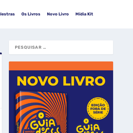
lestras
Os Livros
Novo Livro
Mídia Kit