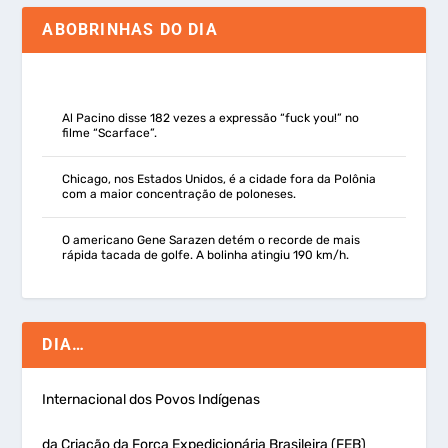
ABOBRINHAS DO DIA
Al Pacino disse 182 vezes a expressão “fuck you!” no
filme “Scarface”.
Chicago, nos Estados Unidos, é a cidade fora da Polônia
com a maior concentração de poloneses.
O americano Gene Sarazen detém o recorde de mais
rápida tacada de golfe. A bolinha atingiu 190 km/h.
DIA…
Internacional dos Povos Indígenas
da Criação da Força Expedicionária Brasileira (FEB)