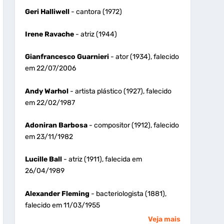
Geri Halliwell
- cantora (1972)
Irene Ravache
- atriz (1944)
Gianfrancesco Guarnieri
- ator (1934), falecido
em 22/07/2006
Andy Warhol
- artista plástico (1927), falecido
em 22/02/1987
Adoniran Barbosa
- compositor (1912), falecido
em 23/11/1982
Lucille Ball
- atriz (1911), falecida em
26/04/1989
Alexander Fleming
- bacteriologista (1881),
falecido em 11/03/1955
Veja mais