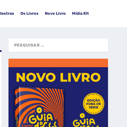
lestras
Os Livros
Novo Livro
Mídia Kit