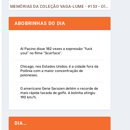
MEMÓRIAS DA COLEÇÃO VAGA-LUME - #153 - Olá, Curiosos! 2023
ABOBRINHAS DO DIA
Al Pacino disse 182 vezes a expressão “fuck
you!” no filme “Scarface”.
Chicago, nos Estados Unidos, é a cidade fora da
Polônia com a maior concentração de
poloneses.
O americano Gene Sarazen detém o recorde de
mais rápida tacada de golfe. A bolinha atingiu
190 km/h.
DIA…