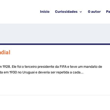
Início
Curiosidades
O autor
Pa
dial
m 1928. Ele foi o terceiro presidente da FIFA e teve um mandato de
da em 1930 no Uruguai e deveria ser repetida a cada...