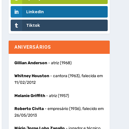
LinkedIn
Tiktok
ANIVERSÁRIOS
Gillian Anderson
- atriz (1968)
Whitney Houston
- cantora (1963), falecida em
11/02/2012
Melanie Griffith
- atriz (1957)
Roberto Civita
- empresário (1936), falecido em
26/05/2013
Mário Jorge Lobo Zagallo
- jogador e técnico