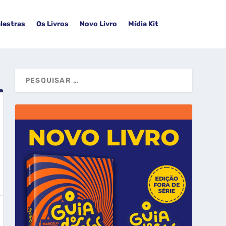
lestras
Os Livros
Novo Livro
Mídia Kit