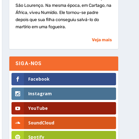
São Lourenço. Na mesma época, em Cartago, na
África, viveu Numídio. Ele tornou-se padre
depois que sua filha conseguiu salvá-lo do
martírio em uma fogueira.
Veja mais
SIGA-NOS
Facebook
Instagram
YouTube
SoundCloud
Spotify