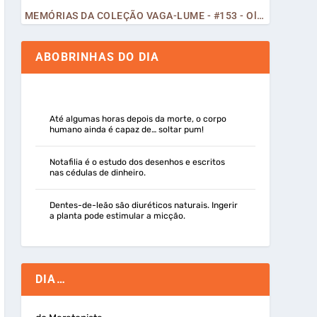
MEMÓRIAS DA COLEÇÃO VAGA-LUME - #153 - Olá, Curiosos! 2023
ABOBRINHAS DO DIA
Até algumas horas depois da morte, o corpo
humano ainda é capaz de… soltar pum!
Notafilia é o estudo dos desenhos e escritos
nas cédulas de dinheiro.
Dentes-de-leão são diuréticos naturais. Ingerir
a planta pode estimular a micção.
DIA…