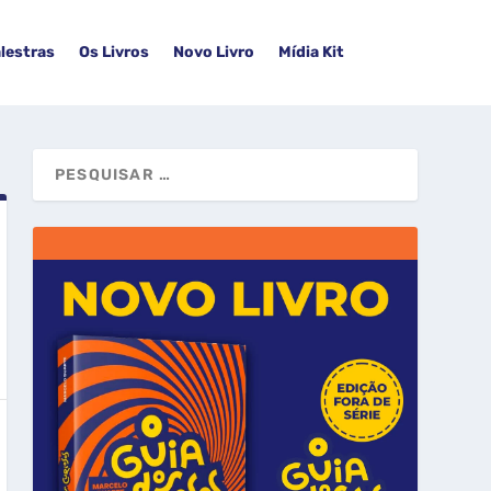
lestras
Os Livros
Novo Livro
Mídia Kit