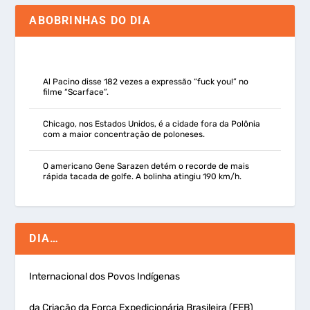
ABOBRINHAS DO DIA
Al Pacino disse 182 vezes a expressão “fuck you!” no
filme “Scarface”.
Chicago, nos Estados Unidos, é a cidade fora da Polônia
com a maior concentração de poloneses.
O americano Gene Sarazen detém o recorde de mais
rápida tacada de golfe. A bolinha atingiu 190 km/h.
DIA…
Internacional dos Povos Indígenas
da Criação da Força Expedicionária Brasileira (FEB)