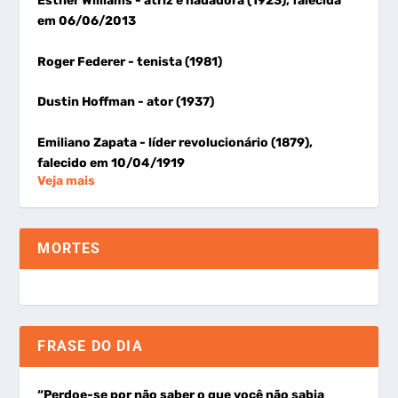
Esther Williams
- atriz e nadadora (1923), falecida
em 06/06/2013
Roger Federer
- tenista (1981)
Dustin Hoffman
- ator (1937)
Emiliano Zapata
- líder revolucionário (1879),
falecido em 10/04/1919
Veja mais
MORTES
FRASE DO DIA
“Perdoe-se por não saber o que você não sabia