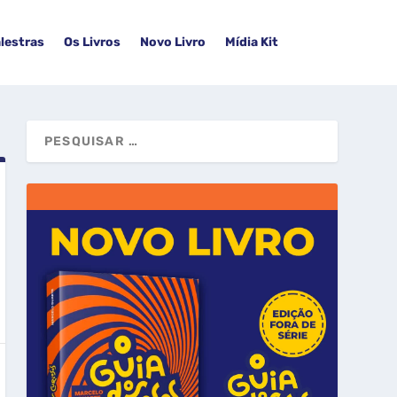
lestras
Os Livros
Novo Livro
Mídia Kit