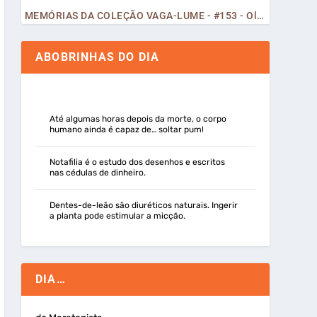
MEMÓRIAS DA COLEÇÃO VAGA-LUME - #153 - Olá, Curiosos! 2023
ABOBRINHAS DO DIA
Até algumas horas depois da morte, o corpo
humano ainda é capaz de… soltar pum!
Notafilia é o estudo dos desenhos e escritos
nas cédulas de dinheiro.
Dentes-de-leão são diuréticos naturais. Ingerir
a planta pode estimular a micção.
DIA…