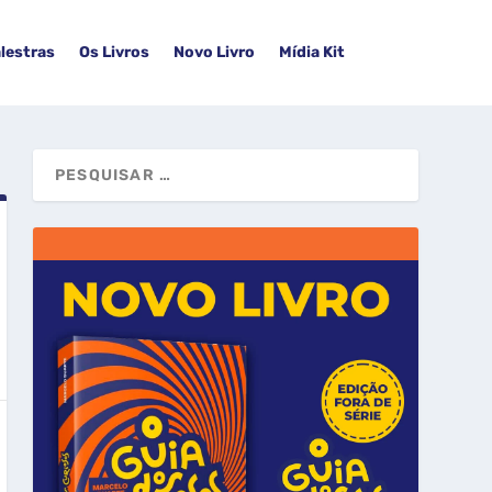
lestras
Os Livros
Novo Livro
Mídia Kit