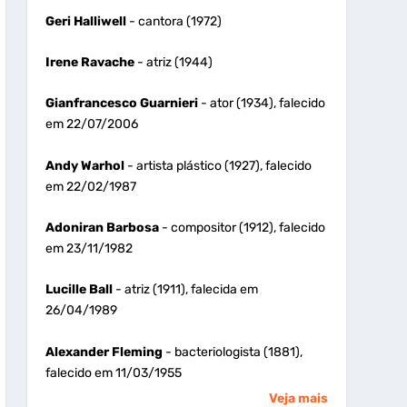
Geri Halliwell
- cantora (1972)
Irene Ravache
- atriz (1944)
Gianfrancesco Guarnieri
- ator (1934), falecido
em 22/07/2006
Andy Warhol
- artista plástico (1927), falecido
em 22/02/1987
Adoniran Barbosa
- compositor (1912), falecido
em 23/11/1982
Lucille Ball
- atriz (1911), falecida em
26/04/1989
Alexander Fleming
- bacteriologista (1881),
falecido em 11/03/1955
Veja mais