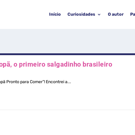
Início
Curiosidades
O autor
Pa
opã, o primeiro salgadinho brasileiro
ã Pronto para Comer”! Encontrei a...