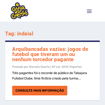
Tag:
indaial
Arquibancadas vazias: jogos de
futebol que tiveram um ou
nenhum torcedor pagante
Postado por
Marcelo Duarte
|
29 out, 2013
|
Esportes
Três pagantes foi o recorde de público do Tabajara
Futebol Clube, time fictício criado pela turma...
CONSULTE MAIS INFORMAÇÃO