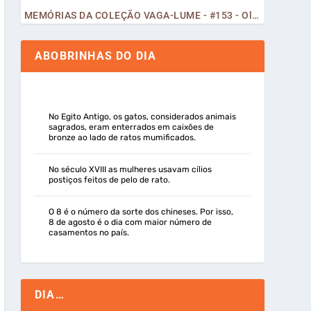
MEMÓRIAS DA COLEÇÃO VAGA-LUME - #153 - Olá, Curiosos! 2023
ABOBRINHAS DO DIA
No Egito Antigo, os gatos, considerados animais
sagrados, eram enterrados em caixões de
bronze ao lado de ratos mumificados.
No século XVIII as mulheres usavam cílios
postiços feitos de pelo de rato.
O 8 é o número da sorte dos chineses. Por isso,
8 de agosto é o dia com maior número de
casamentos no país.
DIA…