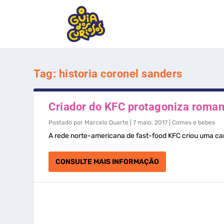
Tag:
historia coronel sanders
Criador do KFC protagoniza roma
Postado por
Marcelo Duarte
|
7 maio, 2017
|
Comes e bebes
A rede norte-americana de fast-food KFC criou uma c
CONSULTE MAIS INFORMAÇÃO