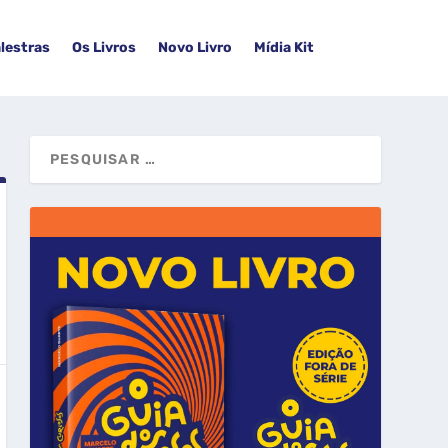
lestras
Os Livros
Novo Livro
Mídia Kit