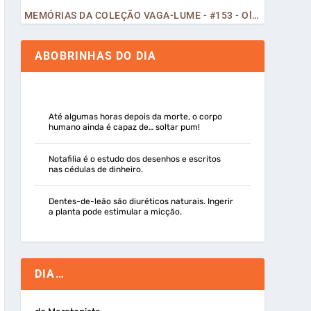
MEMÓRIAS DA COLEÇÃO VAGA-LUME - #153 - Olá, Curiosos! 2023
ABOBRINHAS DO DIA
Até algumas horas depois da morte, o corpo
humano ainda é capaz de… soltar pum!
Notafilia é o estudo dos desenhos e escritos
nas cédulas de dinheiro.
Dentes-de-leão são diuréticos naturais. Ingerir
a planta pode estimular a micção.
DIA…