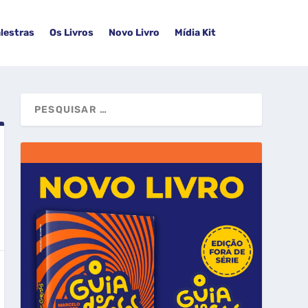
lestras
Os Livros
Novo Livro
Mídia Kit