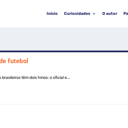
Início
Curiosidades
O autor
Pa
de futebol
rasileiros têm dois hinos: o oficial e...