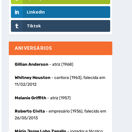
LinkedIn
Tiktok
ANIVERSÁRIOS
Gillian Anderson
- atriz (1968)
Whitney Houston
- cantora (1963), falecida em
11/02/2012
Melanie Griffith
- atriz (1957)
Roberto Civita
- empresário (1936), falecido em
26/05/2013
Mário Jorge Lobo Zagallo
- jogador e técnico