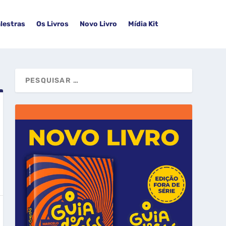
lestras
Os Livros
Novo Livro
Mídia Kit