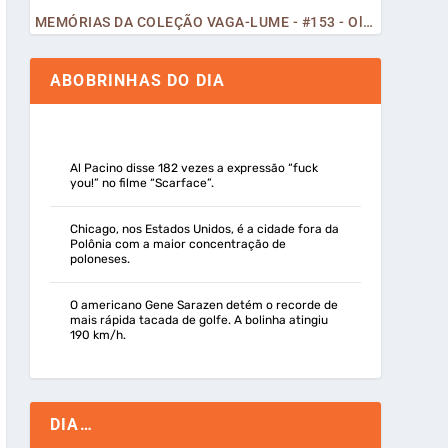
MEMÓRIAS DA COLEÇÃO VAGA-LUME - #153 - Olá, Curiosos! 2023
ABOBRINHAS DO DIA
Al Pacino disse 182 vezes a expressão “fuck
you!” no filme “Scarface”.
Chicago, nos Estados Unidos, é a cidade fora da
Polônia com a maior concentração de
poloneses.
O americano Gene Sarazen detém o recorde de
mais rápida tacada de golfe. A bolinha atingiu
190 km/h.
DIA…