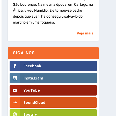
São Lourenço. Na mesma época, em Cartago, na
África, viveu Numídio. Ele tornou-se padre
depois que sua filha conseguiu salvá-lo do
martírio em uma fogueira.
Veja mais
SIGA-NOS
Facebook
Instagram
YouTube
SoundCloud
Spotify