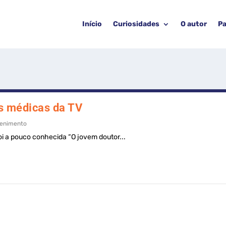
Início
Curiosidades
O autor
Pa
as médicas da TV
tenimento
foi a pouco conhecida “O jovem doutor...