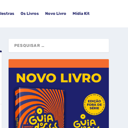
lestras
Os Livros
Novo Livro
Mídia Kit