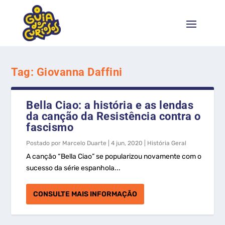
Tag:
Giovanna Daffini
Bella Ciao: a história e as lendas
da canção da Resistência contra o
fascismo
Postado por
Marcelo Duarte
|
4 jun, 2020
|
História Geral
A canção “Bella Ciao” se popularizou novamente com o
sucesso da série espanhola...
CONSULTE MAIS INFORMAÇÃO