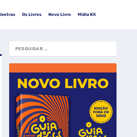
lestras
Os Livros
Novo Livro
Mídia Kit