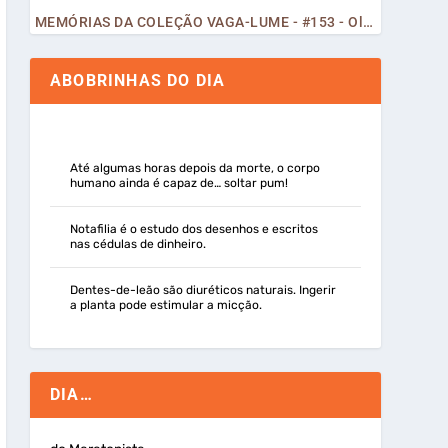
MEMÓRIAS DA COLEÇÃO VAGA-LUME - #153 - Olá, Curiosos! 2023
ABOBRINHAS DO DIA
Até algumas horas depois da morte, o corpo
humano ainda é capaz de… soltar pum!
Notafilia é o estudo dos desenhos e escritos
nas cédulas de dinheiro.
Dentes-de-leão são diuréticos naturais. Ingerir
a planta pode estimular a micção.
DIA…