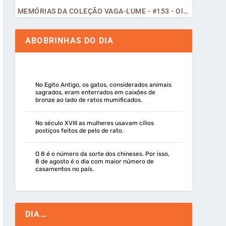
MEMÓRIAS DA COLEÇÃO VAGA-LUME - #153 - Olá, Curiosos! 2023
ABOBRINHAS DO DIA
No Egito Antigo, os gatos, considerados animais
sagrados, eram enterrados em caixões de
bronze ao lado de ratos mumificados.
No século XVIII as mulheres usavam cílios
postiços feitos de pelo de rato.
O 8 é o número da sorte dos chineses. Por isso,
8 de agosto é o dia com maior número de
casamentos no país.
DIA…