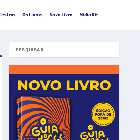
lestras
Os Livros
Novo Livro
Mídia Kit