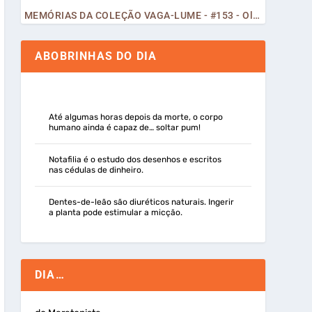
MEMÓRIAS DA COLEÇÃO VAGA-LUME - #153 - Olá, Curiosos! 2023
ABOBRINHAS DO DIA
Até algumas horas depois da morte, o corpo
humano ainda é capaz de… soltar pum!
Notafilia é o estudo dos desenhos e escritos
nas cédulas de dinheiro.
Dentes-de-leão são diuréticos naturais. Ingerir
a planta pode estimular a micção.
DIA…