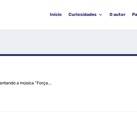
Início
Curiosidades
O autor
Pa
cantando a música “Força...