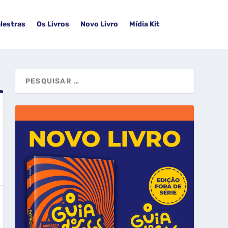
lestras
Os Livros
Novo Livro
Mídia Kit