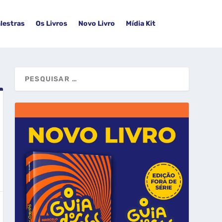
lestras
Os Livros
Novo Livro
Mídia Kit