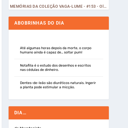
MEMÓRIAS DA COLEÇÃO VAGA-LUME - #153 - Olá, Curiosos! 2023
ABOBRINHAS DO DIA
Até algumas horas depois da morte, o corpo
humano ainda é capaz de… soltar pum!
Notafilia é o estudo dos desenhos e escritos
nas cédulas de dinheiro.
Dentes-de-leão são diuréticos naturais. Ingerir
a planta pode estimular a micção.
DIA…