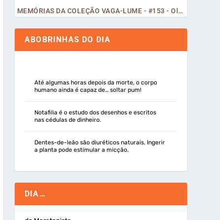
MEMÓRIAS DA COLEÇÃO VAGA-LUME - #153 - Olá, Curiosos! 2023
ABOBRINHAS DO DIA
Até algumas horas depois da morte, o corpo
humano ainda é capaz de… soltar pum!
Notafilia é o estudo dos desenhos e escritos
nas cédulas de dinheiro.
Dentes-de-leão são diuréticos naturais. Ingerir
a planta pode estimular a micção.
DIA…