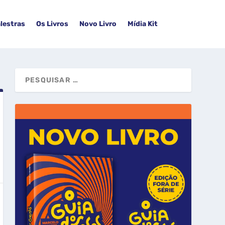
lestras
Os Livros
Novo Livro
Mídia Kit