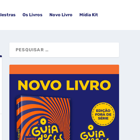
lestras
Os Livros
Novo Livro
Mídia Kit