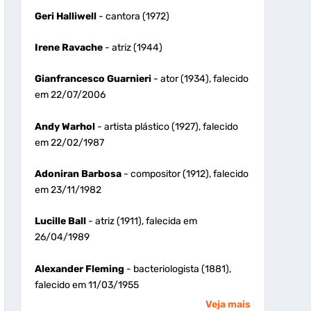
Geri Halliwell
- cantora (1972)
Irene Ravache
- atriz (1944)
Gianfrancesco Guarnieri
- ator (1934), falecido
em 22/07/2006
Andy Warhol
- artista plástico (1927), falecido
em 22/02/1987
Adoniran Barbosa
- compositor (1912), falecido
em 23/11/1982
Lucille Ball
- atriz (1911), falecida em
26/04/1989
Alexander Fleming
- bacteriologista (1881),
falecido em 11/03/1955
Veja mais