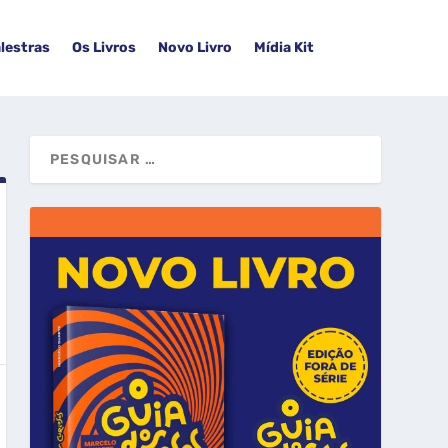
lestras
Os Livros
Novo Livro
Mídia Kit