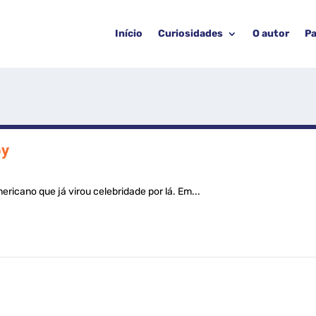
Início
Curiosidades
O autor
Pa
by
ericano que já virou celebridade por lá. Em...