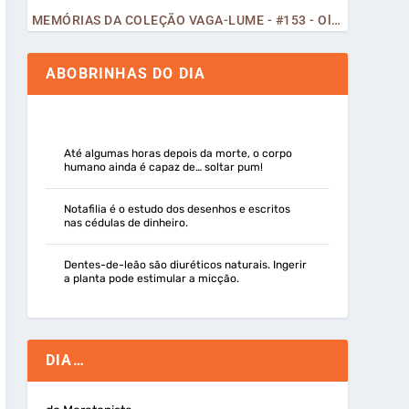
MEMÓRIAS DA COLEÇÃO VAGA-LUME - #153 - Olá, Curiosos! 2023
ABOBRINHAS DO DIA
Até algumas horas depois da morte, o corpo
humano ainda é capaz de… soltar pum!
Notafilia é o estudo dos desenhos e escritos
nas cédulas de dinheiro.
Dentes-de-leão são diuréticos naturais. Ingerir
a planta pode estimular a micção.
DIA…