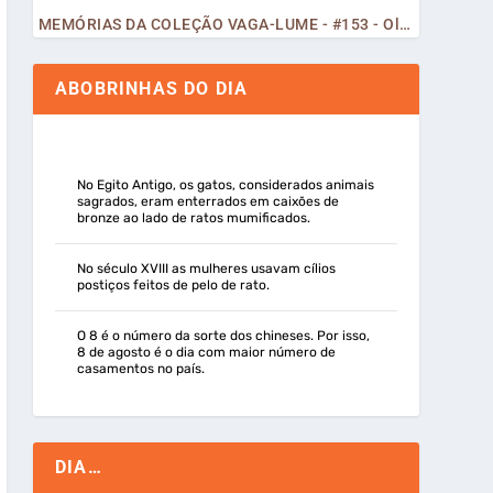
MEMÓRIAS DA COLEÇÃO VAGA-LUME - #153 - Olá, Curiosos! 2023
ABOBRINHAS DO DIA
No Egito Antigo, os gatos, considerados animais
sagrados, eram enterrados em caixões de
bronze ao lado de ratos mumificados.
No século XVIII as mulheres usavam cílios
postiços feitos de pelo de rato.
O 8 é o número da sorte dos chineses. Por isso,
8 de agosto é o dia com maior número de
casamentos no país.
DIA…