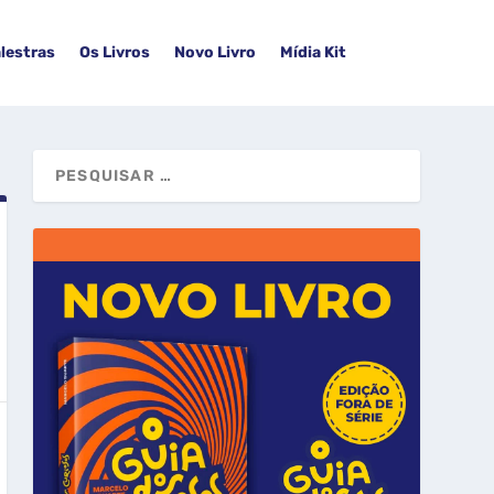
lestras
Os Livros
Novo Livro
Mídia Kit