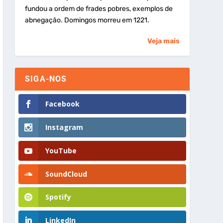
fundou a ordem de frades pobres, exemplos de
abnegação. Domingos morreu em 1221.
Veja mais
SIGA-NOS
Facebook
Instagram
YouTube
SoundCloud
Spotify
LinkedIn