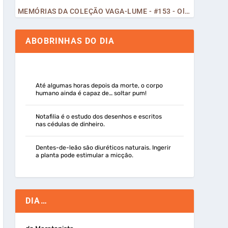
MEMÓRIAS DA COLEÇÃO VAGA-LUME - #153 - Olá, Curiosos! 2023
ABOBRINHAS DO DIA
Até algumas horas depois da morte, o corpo
humano ainda é capaz de… soltar pum!
Notafilia é o estudo dos desenhos e escritos
nas cédulas de dinheiro.
Dentes-de-leão são diuréticos naturais. Ingerir
a planta pode estimular a micção.
DIA…