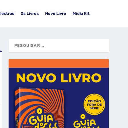
lestras
Os Livros
Novo Livro
Mídia Kit