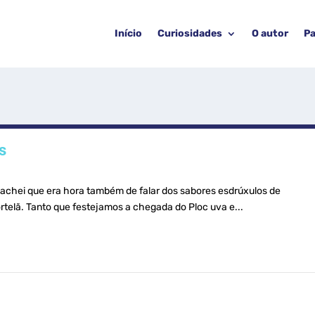
Início
Curiosidades
O autor
Pa
s
 achei que era hora também de falar dos sabores esdrúxulos de
ortelã. Tanto que festejamos a chegada do Ploc uva e...