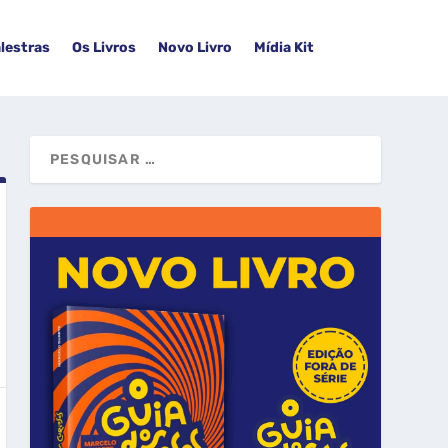
lestras
Os Livros
Novo Livro
Mídia Kit