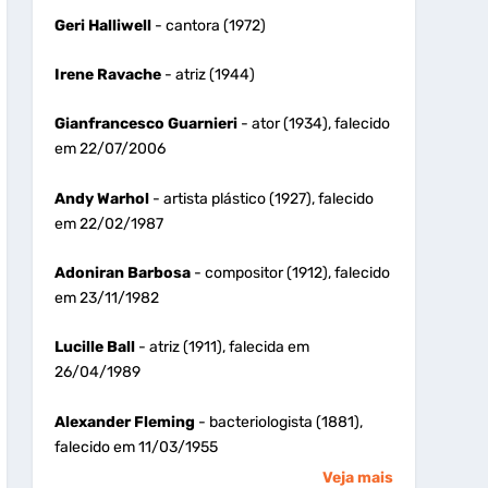
Geri Halliwell
- cantora (1972)
Irene Ravache
- atriz (1944)
Gianfrancesco Guarnieri
- ator (1934), falecido
em 22/07/2006
Andy Warhol
- artista plástico (1927), falecido
em 22/02/1987
Adoniran Barbosa
- compositor (1912), falecido
em 23/11/1982
Lucille Ball
- atriz (1911), falecida em
26/04/1989
Alexander Fleming
- bacteriologista (1881),
falecido em 11/03/1955
Veja mais