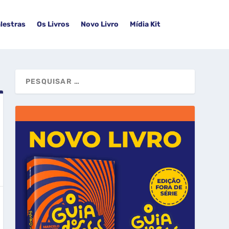
lestras
Os Livros
Novo Livro
Mídia Kit