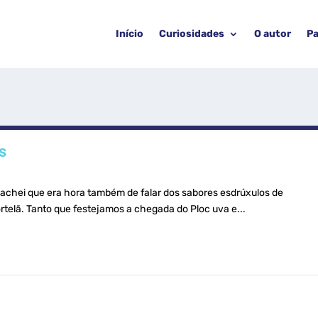
Início
Curiosidades
O autor
Pa
s
 achei que era hora também de falar dos sabores esdrúxulos de
ortelã. Tanto que festejamos a chegada do Ploc uva e...