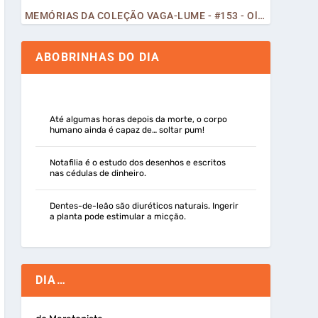
MEMÓRIAS DA COLEÇÃO VAGA-LUME - #153 - Olá, Curiosos! 2023
ABOBRINHAS DO DIA
Até algumas horas depois da morte, o corpo
humano ainda é capaz de… soltar pum!
Notafilia é o estudo dos desenhos e escritos
nas cédulas de dinheiro.
Dentes-de-leão são diuréticos naturais. Ingerir
a planta pode estimular a micção.
DIA…