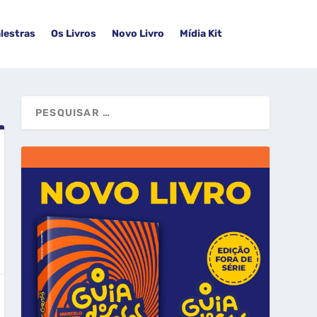
lestras
Os Livros
Novo Livro
Mídia Kit