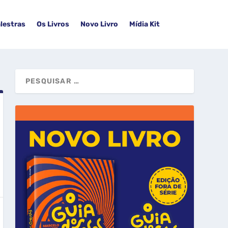
lestras
Os Livros
Novo Livro
Mídia Kit