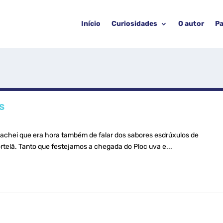
Início
Curiosidades
O autor
Pa
s
 achei que era hora também de falar dos sabores esdrúxulos de
ortelã. Tanto que festejamos a chegada do Ploc uva e...