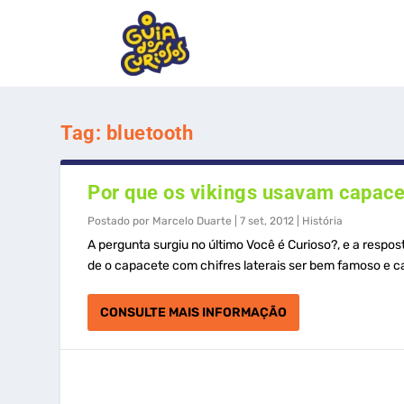
Tag:
bluetooth
Por que os vikings usavam capace
Postado por
Marcelo Duarte
|
7 set, 2012
|
História
A pergunta surgiu no último Você é Curioso?, e a respo
de o capacete com chifres laterais ser bem famoso e ca
CONSULTE MAIS INFORMAÇÃO