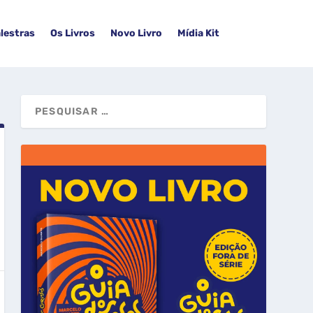
lestras
Os Livros
Novo Livro
Mídia Kit