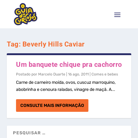
Tag:
Beverly Hills Caviar
Um banquete chique pra cachorro
Postado por
Marcelo Duarte
|
16 ago, 2011
|
Comes e bebes
Carne de carneiro moída, ovos, cuscuz marroquino,
abobrinha e cenoura raladas, vinagre de maçã. A...
CONSULTE MAIS INFORMAÇÃO