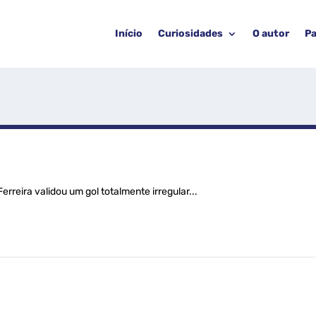
Início
Curiosidades
O autor
Pa
rreira validou um gol totalmente irregular...