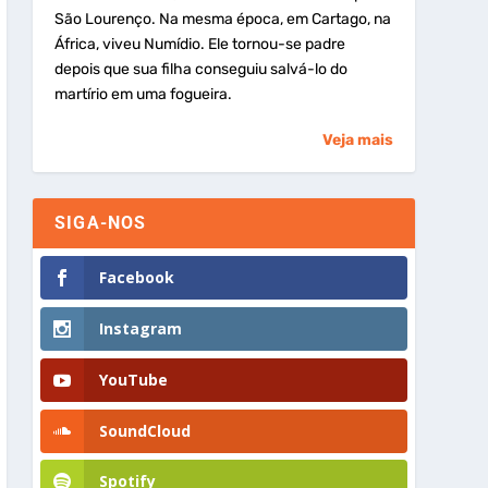
São Lourenço. Na mesma época, em Cartago, na
África, viveu Numídio. Ele tornou-se padre
depois que sua filha conseguiu salvá-lo do
martírio em uma fogueira.
Veja mais
SIGA-NOS
Facebook
Instagram
YouTube
SoundCloud
Spotify