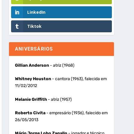
LinkedIn
Tiktok
ANIVERSÁRIOS
Gillian Anderson
- atriz (1968)
Whitney Houston
- cantora (1963), falecida em
11/02/2012
Melanie Griffith
- atriz (1957)
Roberto Civita
- empresário (1936), falecido em
26/05/2013
Mário Jorge Lobo Zagallo
- jogador e técnico