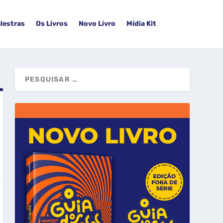
lestras
Os Livros
Novo Livro
Mídia Kit