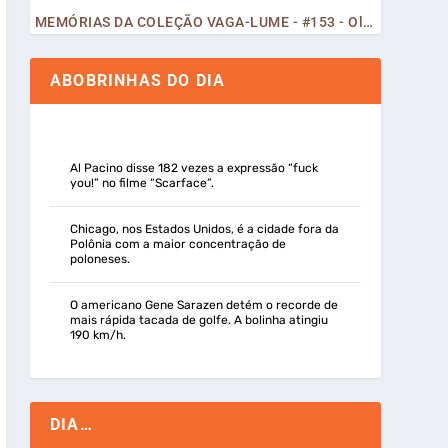
MEMÓRIAS DA COLEÇÃO VAGA-LUME - #153 - Olá, Curiosos! 2023
ABOBRINHAS DO DIA
Al Pacino disse 182 vezes a expressão “fuck
you!” no filme “Scarface”.
Chicago, nos Estados Unidos, é a cidade fora da
Polônia com a maior concentração de
poloneses.
O americano Gene Sarazen detém o recorde de
mais rápida tacada de golfe. A bolinha atingiu
190 km/h.
DIA…