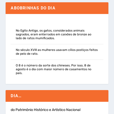
ABOBRINHAS DO DIA
No Egito Antigo, os gatos, considerados animais
sagrados, eram enterrados em caixões de bronze ao
lado de ratos mumificados.
No século XVIII as mulheres usavam cílios postiços feitos
de pelo de rato.
O 8 é o número da sorte dos chineses. Por isso, 8 de
agosto é o dia com maior número de casamentos no
país.
DIA…
do Patrimônio Histórico e Artístico Nacional