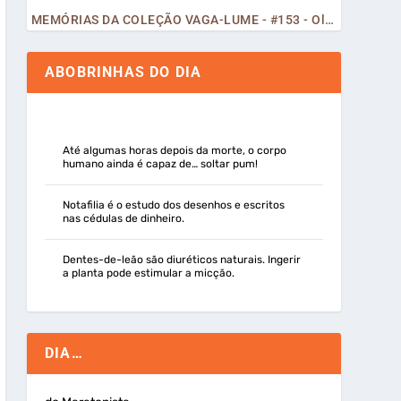
MEMÓRIAS DA COLEÇÃO VAGA-LUME - #153 - Olá, Curiosos! 2023
ABOBRINHAS DO DIA
Até algumas horas depois da morte, o corpo
humano ainda é capaz de… soltar pum!
Notafilia é o estudo dos desenhos e escritos
nas cédulas de dinheiro.
Dentes-de-leão são diuréticos naturais. Ingerir
a planta pode estimular a micção.
DIA…