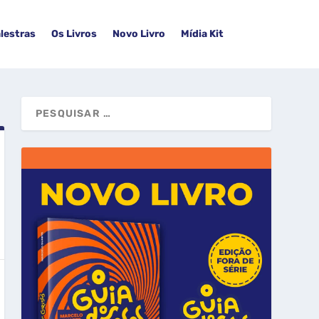
lestras
Os Livros
Novo Livro
Mídia Kit