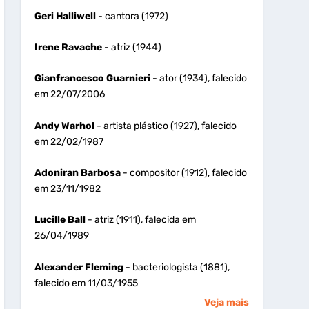
Geri Halliwell
- cantora (1972)
Irene Ravache
- atriz (1944)
Gianfrancesco Guarnieri
- ator (1934), falecido
em 22/07/2006
Andy Warhol
- artista plástico (1927), falecido
em 22/02/1987
Adoniran Barbosa
- compositor (1912), falecido
em 23/11/1982
Lucille Ball
- atriz (1911), falecida em
26/04/1989
Alexander Fleming
- bacteriologista (1881),
falecido em 11/03/1955
Veja mais