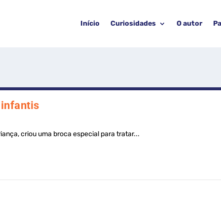
Início
Curiosidades
O autor
Pa
infantis
ança, criou uma broca especial para tratar...