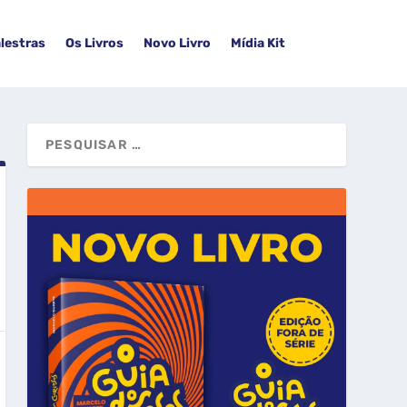
lestras
Os Livros
Novo Livro
Mídia Kit