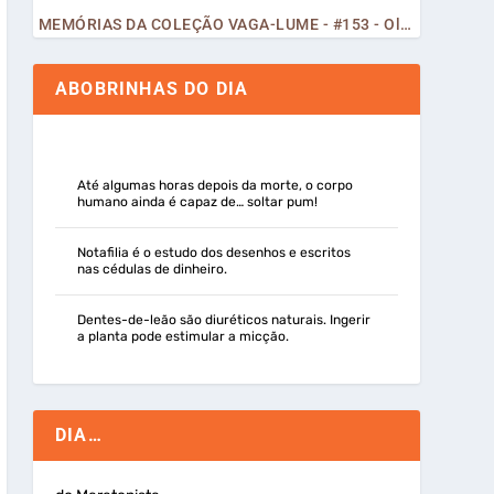
MEMÓRIAS DA COLEÇÃO VAGA-LUME - #153 - Olá, Curiosos! 2023
ABOBRINHAS DO DIA
Até algumas horas depois da morte, o corpo
humano ainda é capaz de… soltar pum!
Notafilia é o estudo dos desenhos e escritos
nas cédulas de dinheiro.
Dentes-de-leão são diuréticos naturais. Ingerir
a planta pode estimular a micção.
DIA…