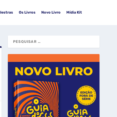
lestras
Os Livros
Novo Livro
Mídia Kit