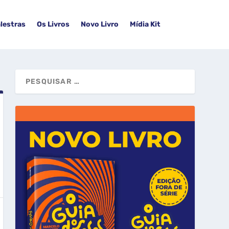
lestras
Os Livros
Novo Livro
Mídia Kit