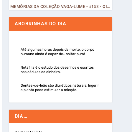
MEMÓRIAS DA COLEÇÃO VAGA-LUME - #153 - Olá, Curiosos! 2023
ABOBRINHAS DO DIA
Até algumas horas depois da morte, o corpo
humano ainda é capaz de… soltar pum!
Notafilia é o estudo dos desenhos e escritos
nas cédulas de dinheiro.
Dentes-de-leão são diuréticos naturais. Ingerir
a planta pode estimular a micção.
DIA…