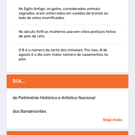
No Egito Antigo, os gatos, considerados animais
sagrados, eram enterrados em caixões de bronze ao
lado de ratos mumificados.
No século XVIII as mulheres usavam cílios postiços feitos
de pelo de rato.
O 8 é o número da sorte dos chineses. Por isso, 8 de
agosto é o dia com maior número de casamentos no
país.
DIA…
do Patrimônio Histórico e Artístico Nacional
dos Bandeirantes
Veja mais