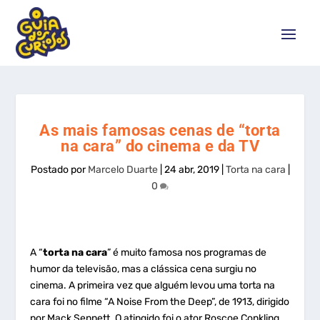
As mais famosas cenas de “torta
na cara” do cinema e da TV
Postado por
Marcelo Duarte
|
24 abr, 2019
|
Torta na cara
|
0
A “
torta na cara
” é muito famosa nos programas de
humor da televisão, mas a clássica cena surgiu no
cinema. A primeira vez que alguém levou uma torta na
cara foi no filme “A Noise From the Deep”, de 1913, dirigido
por Mack Sennett. O atingido foi o ator Roscoe Conkling