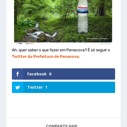
Ah, quer saber o que fazer em Penacova? É só seguir o
Twitter da Prefeitura de Penacova.
Facebook
0
Twitter
1
COMPARTILHAR: