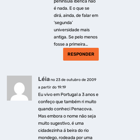
península ibérica não
é nada. E o que se
dirá, ainda, de falar em
‘segunda’
universidade mais
antiga. Se pelo menos
fosse a primeira…
RESPONDER
Léia
no 23 de outubro de 2009
a partir do 19:19
Eu vivo em Portugal a 3 anos e
confeço que também ri muito
quando conheci Penacova.
Mas embora o nome não seja
muito sugestivo, é uma
cidadezinha á beira do rio
mondego, rodeada por uma