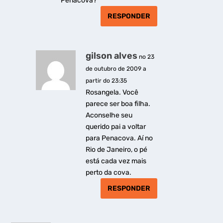
Penacova?
RESPONDER
gilson alves
no 23
de outubro de 2009 a
partir do 23:35
Rosangela. Você
parece ser boa filha.
Aconselhe seu
querido pai a voltar
para Penacova. Aí no
Rio de Janeiro, o pé
está cada vez mais
perto da cova.
RESPONDER