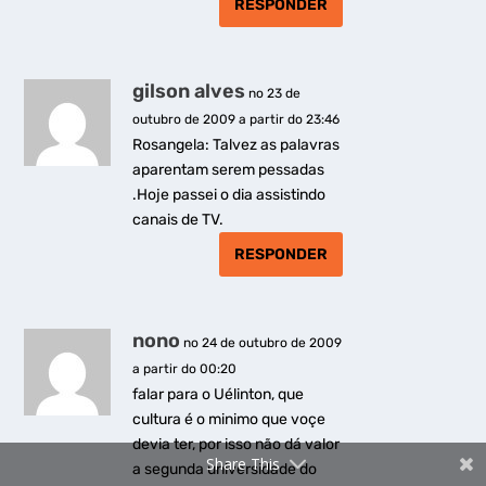
RESPONDER
gilson alves
no 23 de
outubro de 2009 a partir do 23:46
Rosangela: Talvez as palavras
aparentam serem pessadas
.Hoje passei o dia assistindo
canais de TV.
RESPONDER
nono
no 24 de outubro de 2009
a partir do 00:20
falar para o Uélinton, que
cultura é o minimo que voçe
devia ter, por isso não dá valor
Share This
a segunda universidade do