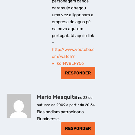
personagem carlos
caramujo chegou
uma vez a ligar para a
empresa de agua pé
na cova aqui em
portugal…tá aqui o link
–
http://www.youtube.c
om/watch?
v=KorHV8LFY5o
RESPONDER
Mario Mesquita
no 23 de
outubro de 2009 a partir do 20:34
Eles podiam patrocinar o
Fluminense…
RESPONDER