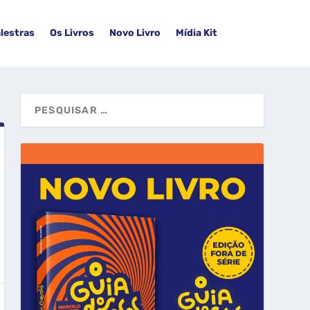
lestras
Os Livros
Novo Livro
Mídia Kit