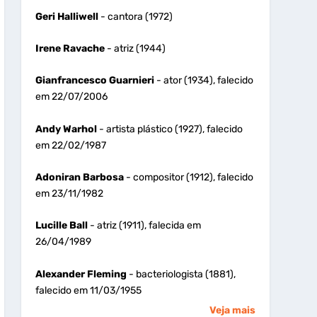
Geri Halliwell
- cantora (1972)
Irene Ravache
- atriz (1944)
Gianfrancesco Guarnieri
- ator (1934), falecido
em 22/07/2006
Andy Warhol
- artista plástico (1927), falecido
em 22/02/1987
Adoniran Barbosa
- compositor (1912), falecido
em 23/11/1982
Lucille Ball
- atriz (1911), falecida em
26/04/1989
Alexander Fleming
- bacteriologista (1881),
falecido em 11/03/1955
Veja mais