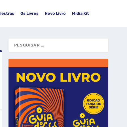
lestras
Os Livros
Novo Livro
Mídia Kit