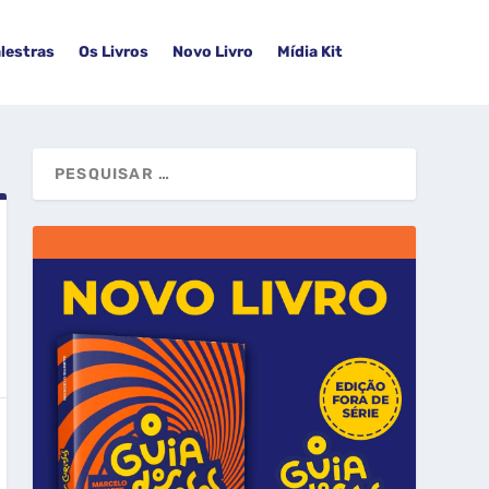
lestras
Os Livros
Novo Livro
Mídia Kit