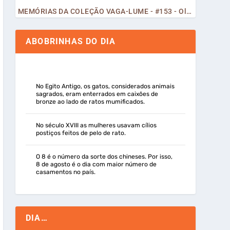
MEMÓRIAS DA COLEÇÃO VAGA-LUME - #153 - Olá, Curiosos! 2023
ABOBRINHAS DO DIA
No Egito Antigo, os gatos, considerados animais
sagrados, eram enterrados em caixões de
bronze ao lado de ratos mumificados.
No século XVIII as mulheres usavam cílios
postiços feitos de pelo de rato.
O 8 é o número da sorte dos chineses. Por isso,
8 de agosto é o dia com maior número de
casamentos no país.
DIA…