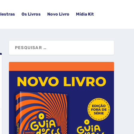
lestras
Os Livros
Novo Livro
Mídia Kit