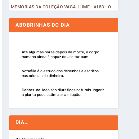
MEMÓRIAS DA COLEÇÃO VAGA-LUME - #153 - Olá, Curiosos! 2023
ABOBRINHAS DO DIA
Até algumas horas depois da morte, o corpo
humano ainda é capaz de… soltar pum!
Notafilia é o estudo dos desenhos e escritos
nas cédulas de dinheiro.
Dentes-de-leão são diuréticos naturais. Ingerir
a planta pode estimular a micção.
DIA…