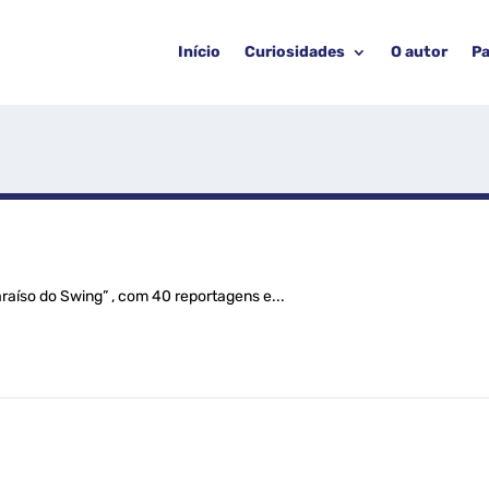
Início
Curiosidades
O autor
Pa
raíso do Swing” , com 40 reportagens e...