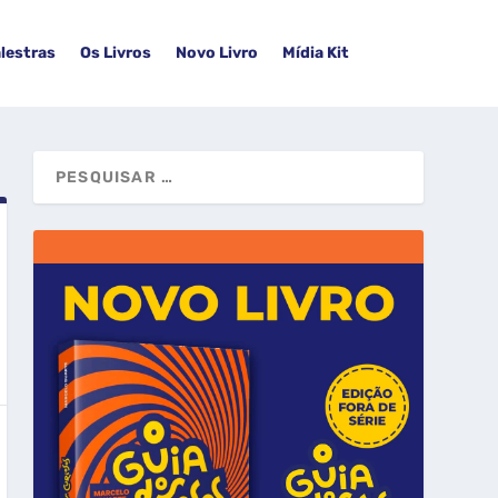
lestras
Os Livros
Novo Livro
Mídia Kit