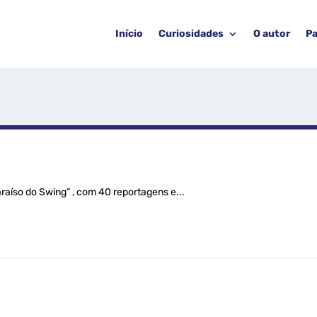
Início
Curiosidades
O autor
Pa
raíso do Swing” , com 40 reportagens e...