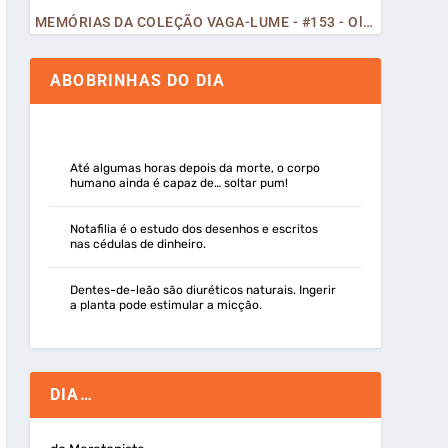
MEMÓRIAS DA COLEÇÃO VAGA-LUME - #153 - Olá, Curiosos! 2023
ABOBRINHAS DO DIA
Até algumas horas depois da morte, o corpo
humano ainda é capaz de… soltar pum!
Notafilia é o estudo dos desenhos e escritos
nas cédulas de dinheiro.
Dentes-de-leão são diuréticos naturais. Ingerir
a planta pode estimular a micção.
DIA…