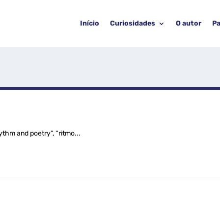
Início
Curiosidades
O autor
Pa
thm and poetry”, “ritmo...