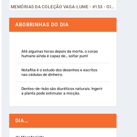
MEMÓRIAS DA COLEÇÃO VAGA-LUME - #153 - Olá, Curiosos! 2023
ABOBRINHAS DO DIA
Até algumas horas depois da morte, o corpo
humano ainda é capaz de… soltar pum!
Notafilia é o estudo dos desenhos e escritos
nas cédulas de dinheiro.
Dentes-de-leão são diuréticos naturais. Ingerir
a planta pode estimular a micção.
DIA…