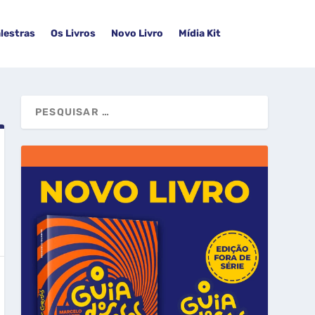
lestras
Os Livros
Novo Livro
Mídia Kit