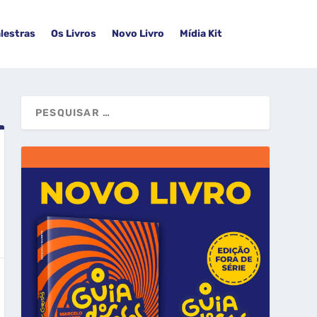
lestras
Os Livros
Novo Livro
Mídia Kit