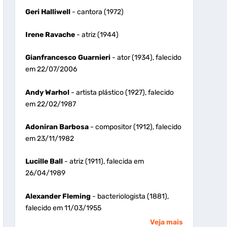
Geri Halliwell
- cantora (1972)
Irene Ravache
- atriz (1944)
Gianfrancesco Guarnieri
- ator (1934), falecido
em 22/07/2006
Andy Warhol
- artista plástico (1927), falecido
em 22/02/1987
Adoniran Barbosa
- compositor (1912), falecido
em 23/11/1982
Lucille Ball
- atriz (1911), falecida em
26/04/1989
Alexander Fleming
- bacteriologista (1881),
falecido em 11/03/1955
Veja mais