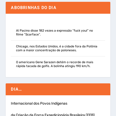
ABOBRINHAS DO DIA
Al Pacino disse 182 vezes a expressão “fuck you!” no
filme “Scarface”.
Chicago, nos Estados Unidos, é a cidade fora da Polônia
com a maior concentração de poloneses.
O americano Gene Sarazen detém o recorde de mais
rápida tacada de golfe. A bolinha atingiu 190 km/h.
DIA…
Internacional dos Povos Indígenas
da Criação da Força Expedicionária Brasileira (FEB)